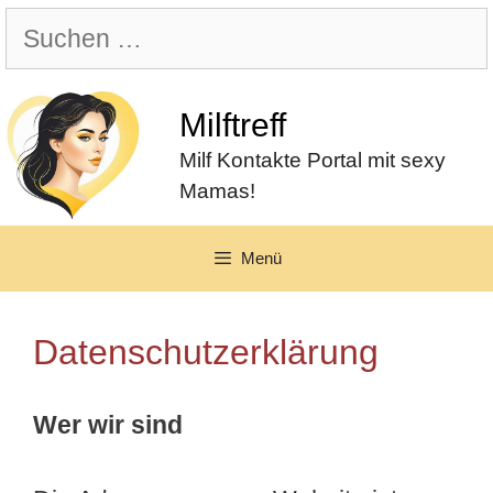
Zum
Suchen
Inhalt
nach:
springen
Milftreff
Milf Kontakte Portal mit sexy
Mamas!
Menü
Datenschutzerklärung
Wer wir sind